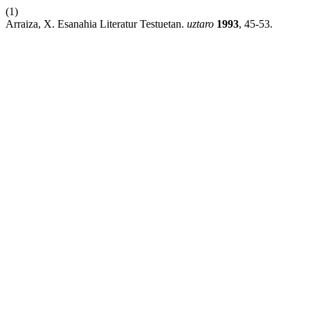
(1)
Arraiza, X. Esanahia Literatur Testuetan.
uztaro
1993
, 45-53.