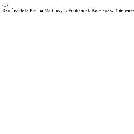
(1)
Ramírez de la Piscina Martinez, T. Politikariak-Kazetariak: Botereare