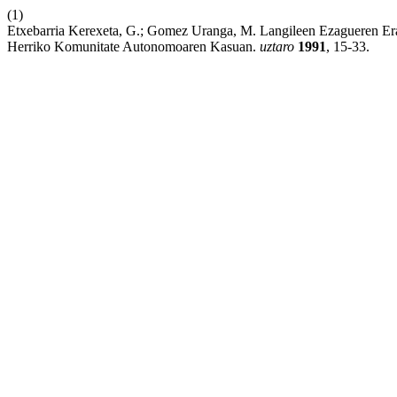
(1)
Etxebarria Kerexeta, G.; Gomez Uranga, M. Langileen Ezagueren Erab
Herriko Komunitate Autonomoaren Kasuan.
uztaro
1991
, 15-33.