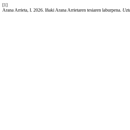
[1]
Arana Arrieta, I. 2026. Iñaki Arana Arrietaren tesiaren laburpena.
Uzta