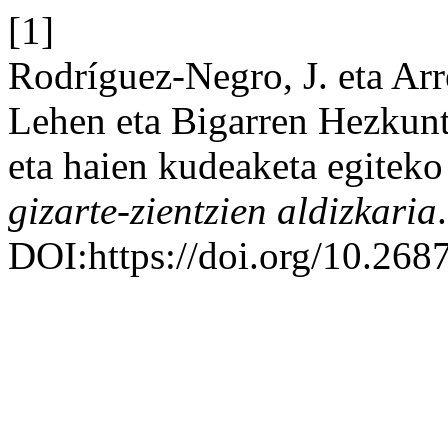
[1]
Rodríguez-Negro, J. eta Arr
Lehen eta Bigarren Hezkunt
eta haien kudeaketa egiteko
gizarte-zientzien aldizkaria
DOI:https://doi.org/10.268