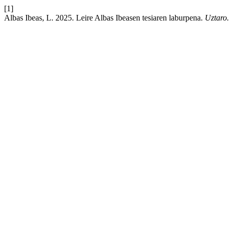
[1]
Albas Ibeas, L. 2025. Leire Albas Ibeasen tesiaren laburpena.
Uztaro.