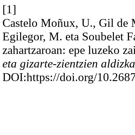
[1]
Castelo Moñux, U., Gil de 
Egilegor, M. eta Soubelet 
zahartzaroan: epe luzeko za
eta gizarte-zientzien aldizk
DOI:https://doi.org/10.268