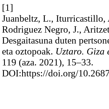
[1]
Juanbeltz, L., Iturricastillo
Rodriguez Negro, J., Aritzeta
Desgaitasuna duten pertsone
eta oztopoak.
Uztaro. Giza e
119 (aza. 2021), 15–33.
DOI:https://doi.org/10.268