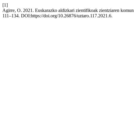
[1]
Agirre, O. 2021. Euskarazko aldizkari zientifikoak zientziaren komu
111–134. DOI:https://doi.org/10.26876/uztaro.117.2021.6.