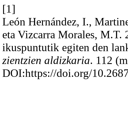
[1]
León Hernández, I., Martin
eta Vizcarra Morales, M.T.
ikuspuntutik egiten den lan
zientzien aldizkaria
. 112 (m
DOI:https://doi.org/10.268