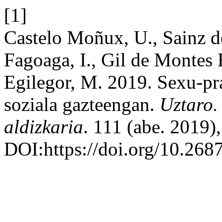
[1]
Castelo Moñux, U., Sainz d
Fagoaga, I., Gil de Montes 
Egilegor, M. 2019. Sexu-pra
soziala gazteengan.
Uztaro. 
aldizkaria
. 111 (abe. 2019)
DOI:https://doi.org/10.268