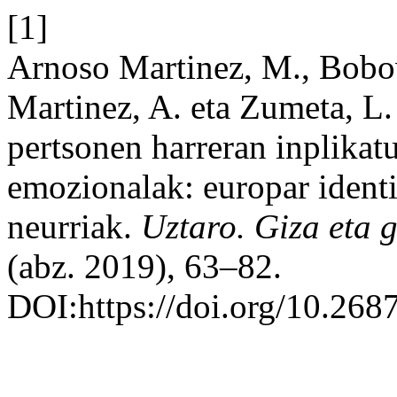
[1]
Arnoso Martinez, M., Bobow
Martinez, A. eta Zumeta, L.
pertsonen harreran inplikatu
emozionalak: europar identit
neurriak.
Uztaro. Giza eta g
(abz. 2019), 63–82.
DOI:https://doi.org/10.268