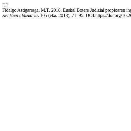
[1]
Fidalgo Astigarraga, M.T. 2018. Euskal Botere Judizial propioaren i
zientzien aldizkaria
. 105 (eka. 2018), 71–95. DOI:https://doi.org/10.