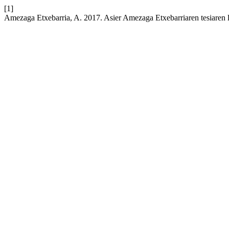
[1]
Amezaga Etxebarria, A. 2017. Asier Amezaga Etxebarriaren tesiaren