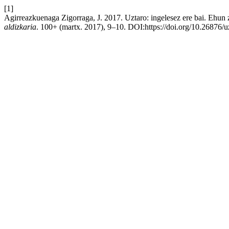
[1]
Agirreazkuenaga Zigorraga, J. 2017. Uztaro: ingelesez ere bai. Ehun
aldizkaria
. 100+ (martx. 2017), 9–10. DOI:https://doi.org/10.26876/u