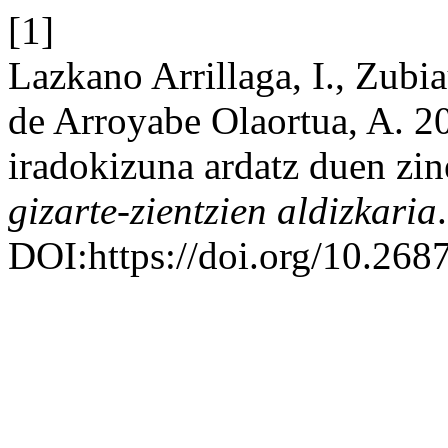
[1]
Lazkano Arrillaga, I., Zubi
de Arroyabe Olaortua, A. 
iradokizuna ardatz duen zin
gizarte-zientzien aldizkaria
DOI:https://doi.org/10.268