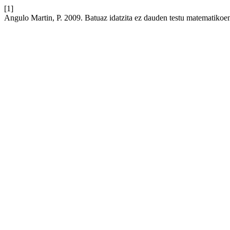
[1]
Angulo Martin, P. 2009. Batuaz idatzita ez dauden testu matematikoen