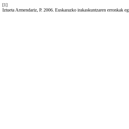
[1]
Iztueta Armendariz, P. 2006. Euskarazko irakaskuntzaren erronkak e