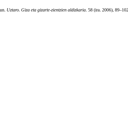
gun.
Uztaro. Giza eta gizarte-zientzien aldizkaria
. 58 (ira. 2006), 89–102