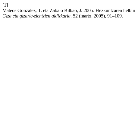
[1]
Mateos Gonzalez, T. eta Zabalo Bilbao, J. 2005. Hezkuntzaren helbu
Giza eta gizarte-zientzien aldizkaria
. 52 (martx. 2005), 91–109.