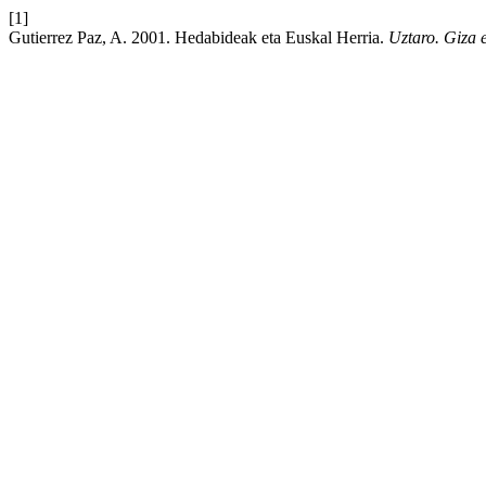
[1]
Gutierrez Paz, A. 2001. Hedabideak eta Euskal Herria.
Uztaro. Giza e