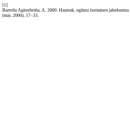
[1]
Barreña Agirrebeitia, A. 2000. Haurrak, egitura txertatuen jabekuntza
(mai. 2000), 17–33.