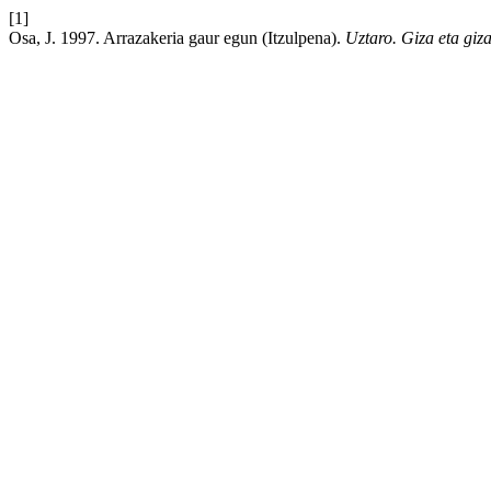
[1]
Osa, J. 1997. Arrazakeria gaur egun (Itzulpena).
Uztaro. Giza eta giza