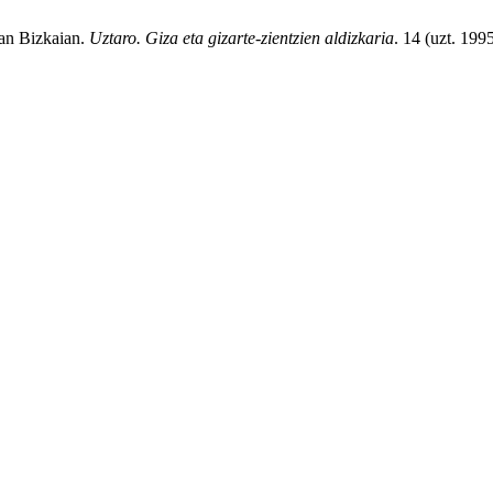
ean Bizkaian.
Uztaro. Giza eta gizarte-zientzien aldizkaria
. 14 (uzt. 199