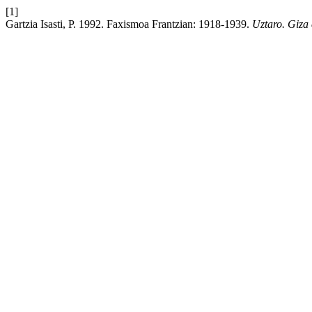
[1]
Gartzia Isasti, P. 1992. Faxismoa Frantzian: 1918-1939.
Uztaro. Giza 