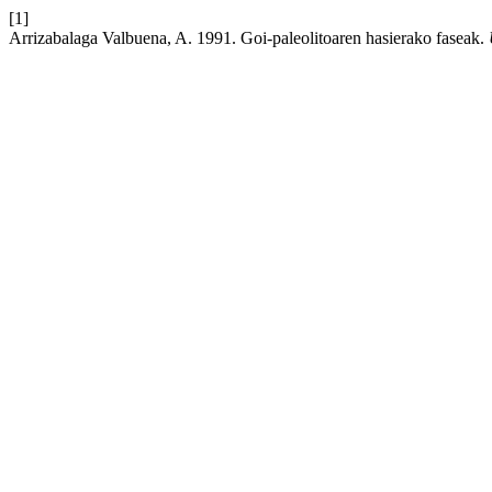
[1]
Arrizabalaga Valbuena, A. 1991. Goi-paleolitoaren hasierako faseak.