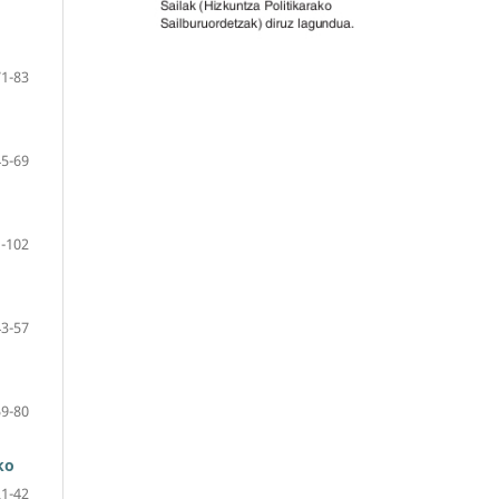
71-83
45-69
-102
43-57
59-80
ko
21-42