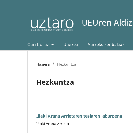
UEUren Aldizk
Guri buruz
Unekoa
Aurreko zenbakiak
Hasiera
/
Hezkuntza
Hezkuntza
Iñaki Arana Arrietaren tesiaren laburpena
Iñaki Arana Arrieta