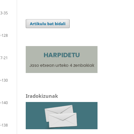
23-35
Artikulu bat bidali
-128
7-21
-130
Iradokizunak
-140
-138