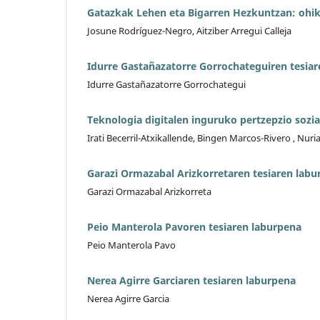
Gatazkak Lehen eta Bigarren Hezkuntzan: ohik
Josune Rodríguez-Negro, Aitziber Arregui Calleja
Idurre Gastañazatorre Gorrochateguiren tesia
Idurre Gastañazatorre Gorrochategui
Teknologia digitalen inguruko pertzepzio sozia
Irati Becerril-Atxikallende, Bingen Marcos-Rivero , Nur
Garazi Ormazabal Arizkorretaren tesiaren labu
Garazi Ormazabal Arizkorreta
Peio Manterola Pavoren tesiaren laburpena
Peio Manterola Pavo
Nerea Agirre Garciaren tesiaren laburpena
Nerea Agirre Garcia