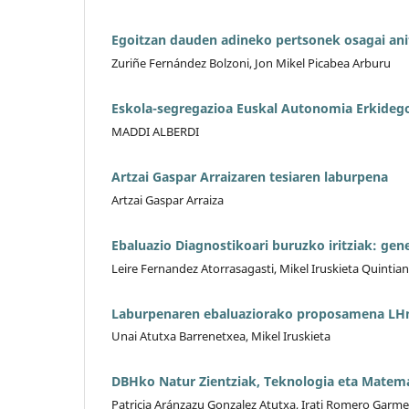
Egoitzan dauden adineko pertsonek osagai anit
Zuriñe Fernández Bolzoni, Jon Mikel Picabea Arburu
Eskola-segregazioa Euskal Autonomia Erkidego
MADDI ALBERDI
Artzai Gaspar Arraizaren tesiaren laburpena
Artzai Gaspar Arraiza
Ebaluazio Diagnostikoari buruzko iritziak: gen
Leire Fernandez Atorrasagasti, Mikel Iruskieta Quintian
Laburpenaren ebaluaziorako proposamena LHn 
Unai Atutxa Barrenetxea, Mikel Iruskieta
DBHko Natur Zientziak, Teknologia eta Matema
Patricia Aránzazu Gonzalez Atutxa, Irati Romero Garm