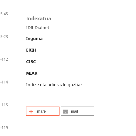
25-45
Indexatua
IDR Dialnet
5-23
Inguma
ERIH
-112
CIRC
MIAR
-114
Indize eta adierazle guztiak
115
share
mail
-119