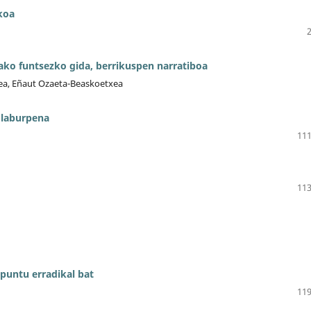
koa
ko funtsezko gida, berrikuspen narratiboa
abea, Eñaut Ozaeta-Beaskoetxea
n laburpena
111
113
puntu erradikal bat
119