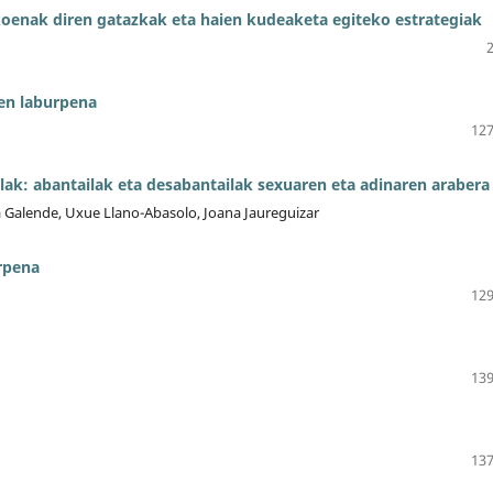
oenak diren gatazkak eta haien kudeaketa egiteko estrategiak
ren laburpena
127
lak: abantailak eta desabantailak sexuaren eta adinaren arabera
ia Galende, Uxue Llano-Abasolo, Joana Jaureguizar
rpena
129
139
137