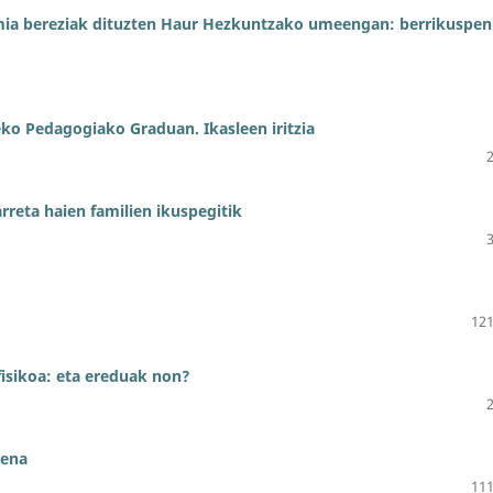
ia bereziak dituzten Haur Hezkuntzako umeengan: berrikuspen
eko Pedagogiako Graduan. Ikasleen iritzia
reta haien familien ikuspegitik
121
isikoa: eta ereduak non?
pena
111