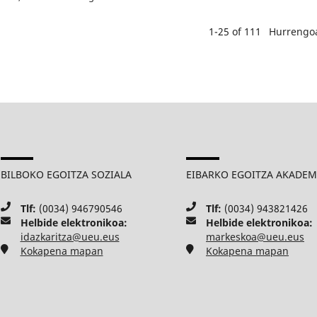
1-25 of 111
Hurrengo
BILBOKO EGOITZA SOZIALA
EIBARKO EGOITZA AKADE
Tlf:
(0034) 946790546
Tlf:
(0034) 943821426
Helbide elektronikoa:
Helbide elektronikoa:
idazkaritza@ueu.eus
markeskoa@ueu.eus
Kokapena mapan
Kokapena mapan