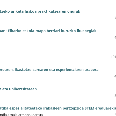
zeko ariketa fisikoa praktikatzearen onurak
an: Eibarko eskola-mapa berriari buruzko ikuspegiak
101
eroaren, ikastetxe-sarearen eta esperientziaren arabera
eta unibertsitatean
tika espezialitateetako irakasleen pertzepzioa STEM ereduareki
endia, Unai Carmona Igartua