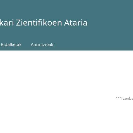
ari Zientifikoen Ataria
Bidalketak
Anuntzioak
111 zenb