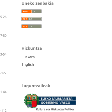
Uneko zenbakia
5-26
27-50
Hizkuntza
33-54
Euskara
English
-122
Laguntzaileak
21-44
-112