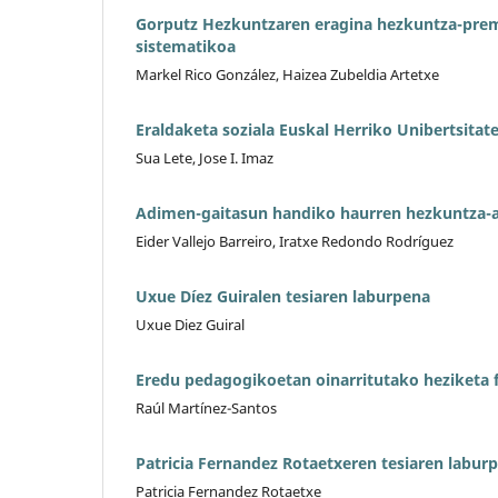
Gorputz Hezkuntzaren eragina hezkuntza-prem
sistematikoa
Markel Rico González, Haizea Zubeldia Artetxe
Eraldaketa soziala Euskal Herriko Unibertsitat
Sua Lete, Jose I. Imaz
Adimen-gaitasun handiko haurren hezkuntza-ar
Eider Vallejo Barreiro, Iratxe Redondo Rodríguez
Uxue Díez Guiralen tesiaren laburpena
Uxue Diez Guiral
Eredu pedagogikoetan oinarritutako heziketa f
Raúl Martínez-Santos
Patricia Fernandez Rotaetxeren tesiaren labur
Patricia Fernandez Rotaetxe