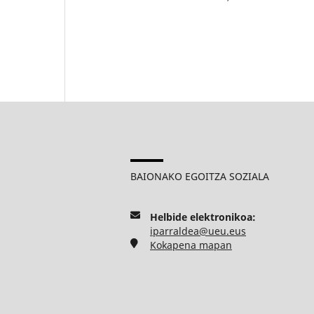
BAIONAKO EGOITZA SOZIALA
Helbide elektronikoa:
iparraldea@ueu.eus
Kokapena mapan