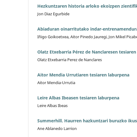
Hezkuntzaren historia arloko ekoizpen zientifi
Jon Diaz Egurbide
Abiaduran oinarritutako indar-entrenamendura
Iñigo Goikoetxea, Aitor Pinedo Jauregi, Jon Mikel Pic
Olatz Etxebarria Pérez de Nanclaresen tesiare
Olatz Etxebarria Perez de Nanclares
Aitor Mendia Urrutiaren tesiaren laburpena
Aitor Mendia-Urrutia
Leire Albas Ibeasen tesiaren laburpena
Leire Albas Ibeas
Summerhill. Haurren hazkuntzari buruzko ikus
Ane Ablanedo Larrion