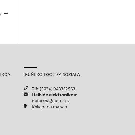
a
MIKOA
IRUÑEKO EGOITZA SOZIALA
Tlf:
(0034) 948362563
Helbide elektronikoa:
nafarroa@ueu.eus
Kokapena mapan