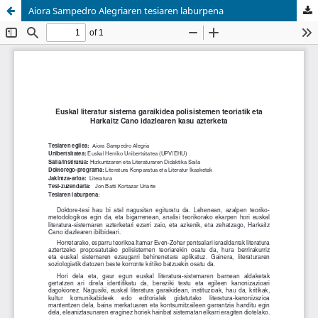
Aiora Sampedro Alegriaren tesiaren laburpena