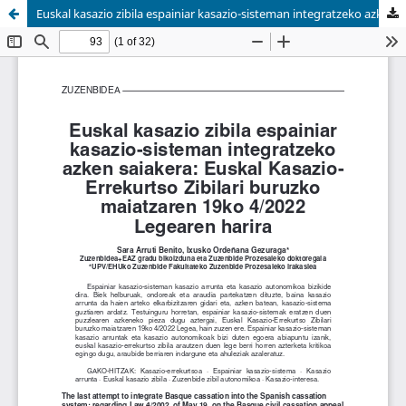
Euskal kasazio zibila espainiar kasazio-sisteman integratzeko azken saiakera: Euskal Kasazio-Errekurtso Zibilari buruzko maiatzaren 19ko 4/2022 Legearen harira