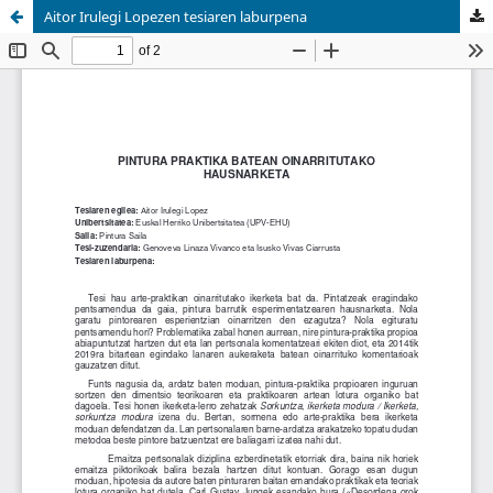
Aitor Irulegi Lopezen tesiaren laburpena