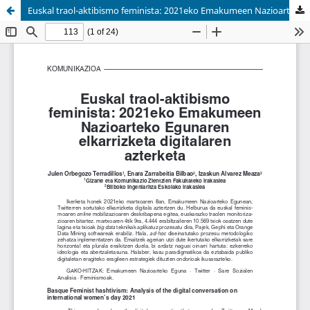
Euskal traol-aktibismo feminista: 2021eko Emakumeen Nazioarteko Egunaren elkarrizketa digitalaren azterketa