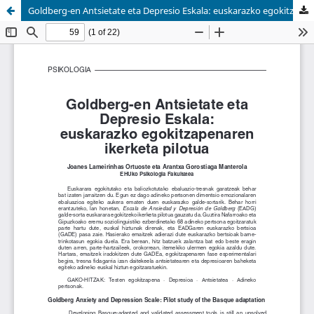
Goldberg-en Antsietate eta Depresio Eskala: euskarazko egokitzapenaren ikerketa pilotua