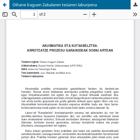
Oihane Iraguen Zabalaren tesiaren laburpena