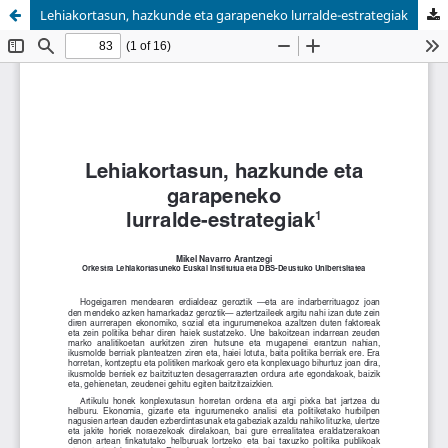
Lehiakortasun, hazkunde eta garapeneko lurralde-estrategiak