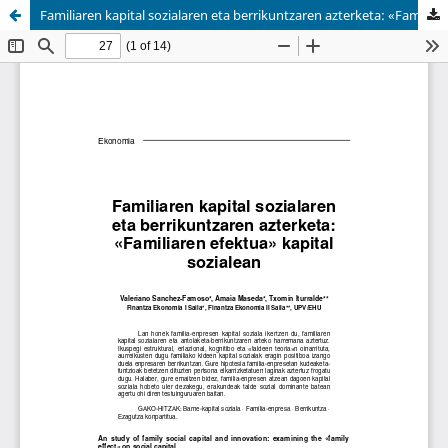
Familiaren kapital sozialaren eta berrikuntzaren azterketa: «Familiaren efektua» kapital sozialean