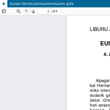
Euskal Herriko pentsamenduaren gida