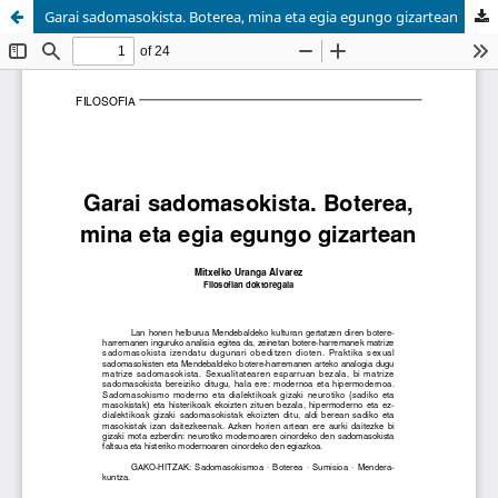
Garai sadomasokista. Boterea, mina eta egia egungo gizartean