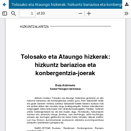
Tolosako eta Ataungo hizkerak: hizkuntz bariazioa eta konbergentzia-joerak