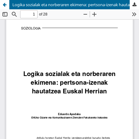
Logika sozialak eta norberaren ekimena: pertsona-izenak hautatzea Euskal Herrian