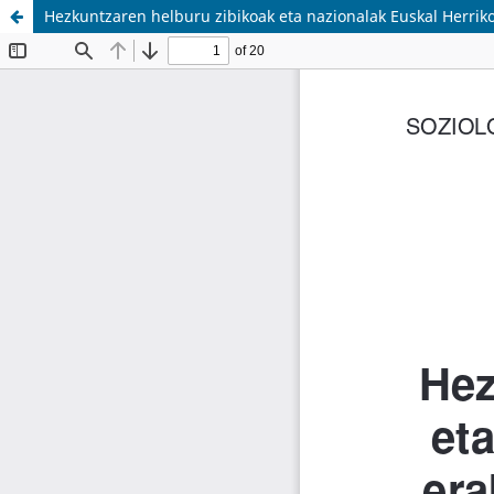
Hezkuntzaren helburu zibikoak eta nazionalak Euskal Herri