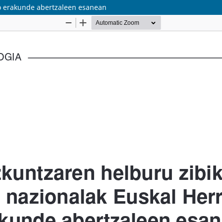
ko erakunde abertzaleen esanean