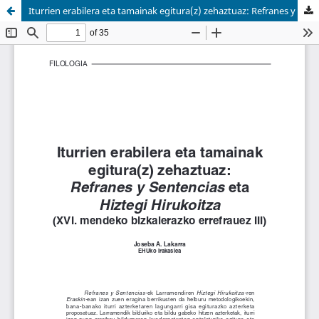
Iturrien erabilera eta tamainak egitura(z) zehaztuaz: Refranes y sentencias eta Hiztegi hirukoitza (XVI. mendeko bizkaierazko errefrauez III