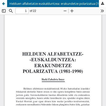
Helduen alfabetatze euskalduntzea: erakundetze polarizatua (1981-1990)