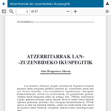
Atzerritarrak lan zuzenbideko ikuspegitik