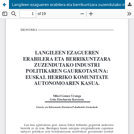
Langileen ezagueren erabilera eta berrikuntzara zuzendutako industri politikaren gaurkotasuna Euskal Herriko Komunitate Autonomoaren kasuan