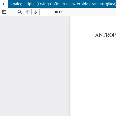
Analogia tipila (Erving Goffman-en azterbide dramaturgikoa