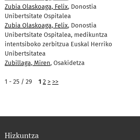
Zubia Olaskoaga, Felix
, Donostia
Unibertsitate Ospitalea
Zubia Olaskoaga, Felix
, Donostia
Unibertsitate Ospitalea, medikuntza
intentsiboko zerbitzua Euskal Herriko
Unibertsitatea
Zubillaga, Miren
, Osakidetza
1 - 25 / 29
1
2
>
>>
Hizkuntza