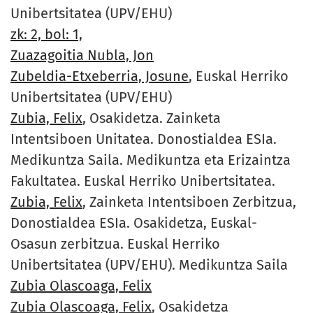
Unibertsitatea (UPV/EHU)
zk: 2, bol: 1,
Zuazagoitia Nubla, Jon
Zubeldia-Etxeberria, Josune
, Euskal Herriko
Unibertsitatea (UPV/EHU)
Zubia, Felix
, Osakidetza. Zainketa
Intentsiboen Unitatea. Donostialdea ESIa.
Medikuntza Saila. Medikuntza eta Erizaintza
Fakultatea. Euskal Herriko Unibertsitatea.
Zubia, Felix
, Zainketa Intentsiboen Zerbitzua,
Donostialdea ESIa. Osakidetza, Euskal-
Osasun zerbitzua. Euskal Herriko
Unibertsitatea (UPV/EHU). Medikuntza Saila
Zubia Olascoaga, Felix
Zubia Olascoaga, Felix
, Osakidetza