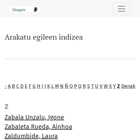
Arakatu egileen indizea
Arakatu egileen indizea
-
A
B
C
D
E
F
G
H
I
J
K
L
M
N
Ñ
O
P
Q
R
S
T
U
V
W
X
Y
Z
Denak
Z
Zabala Unzalu, Igone
Zabaleta Rueda, Ainhoa
Zaldumbide, Laura