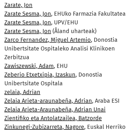
Zarate, Jon
Zarate Sesma, Jon
, EHUko Farmazia Fakultatea
Zarate Sesma, Jon
, UPV/EHU
Zarate Sesma, Jon
(Åland uharteak)
Zarco Fernandez, Miguel Artemio
, Donostia
Unibertsitate Ospitaleko Analisi Klinikoen
Zerbitzua
Zawiszewski, Adam
, EHU
Zeberio Etxetxipia, Izaskun
, Donostia
Unibertsitate Ospitala
zelaia, Adrian
Zelaia Arieta-araunabeña, Adrian
, Araba ESI
Zelaia Arieta-Araunabeña, Adrian Unai
Zientifiko eta Antolatzailea, Batzorde
Zinkunegi-Zubizarreta, Nagore
, Euskal Herriko