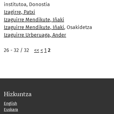
institutoa, Donostia
Izagirre, Patxi
Izaguirre Mendikute, Iñaki
Izaguirre Mendikute, Iñaki
, Osakidetza
Izaguirre Urberuaga, Ander
26 - 32 / 32
<<
<
1
2
Hizkuntza
English
Euskara