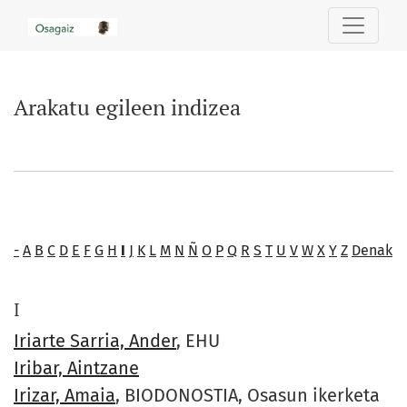
Arakatu egileen indizea
Arakatu egileen indizea
-
A
B
C
D
E
F
G
H
I
J
K
L
M
N
Ñ
O
P
Q
R
S
T
U
V
W
X
Y
Z
Denak
I
Iriarte Sarria, Ander
, EHU
Iribar, Aintzane
Irizar, Amaia
, BIODONOSTIA, Osasun ikerketa