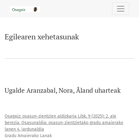
Egilearen xehetasunak
Egilearen xehetasunak
Ugalde Aranzabal, Nora, Åland uharteak
Osagaiz: osasun-zientzien aldizkaria Libk. 9 (2025): 2. ale
berezia. Osasunaldia: osasun-zientzietako gradu amaierako
lanen 4. jardunaldia
Gradu Amaierako Lanak