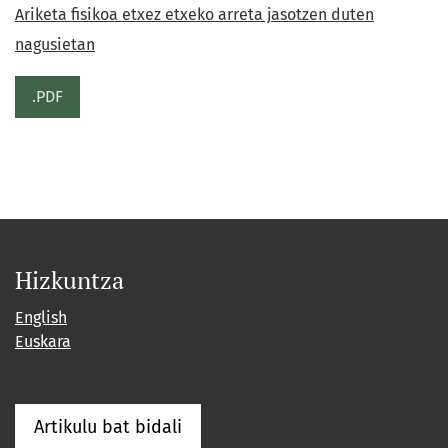
Ariketa fisikoa etxez etxeko arreta jasotzen duten
nagusietan
.PDF
Hizkuntza
English
Euskara
Artikulu bat bidali