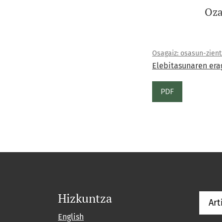
Oza
Osagaiz: osasun-zientzi
Elebitasunaren erag
PDF
Hizkuntza
Art
English