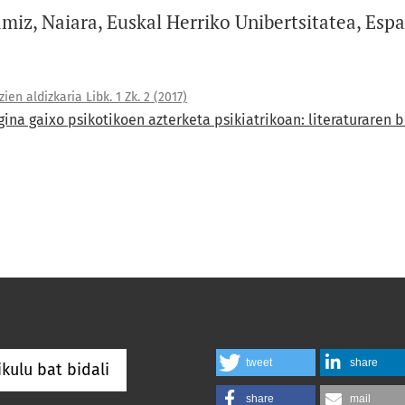
miz, Naiara, Euskal Herriko Unibertsitatea, Espa
en aldizkaria Libk. 1 Zk. 2 (2017)
ina gaixo psikotikoen azterketa psikiatrikoan: literaturaren 
tweet
share
ikulu bat bidali
share
mail