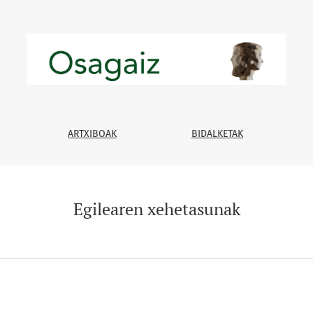
ARTXIBOAK
BIDALKETAK
Egilearen xehetasunak