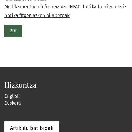
Medikamentuen informazioa: INFAC, botika berrien eta i-
botika fitxen azken hilabeteak
PDF
Hizkuntza
English
Euskara
Artikulu bat bidali