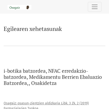
Egilearen xehetasunak
Egilearen xehetasunak
i-botika batzordea, NFAC erredakzio-
batzordea, Medikamentu Berrien Ebaluazio
Batzordea,, Osakidetza
Osagaiz: osasun-zientzien aldizkaria Libk. 3 Zk. 2 (2019)
Farmazialarien Txokoa