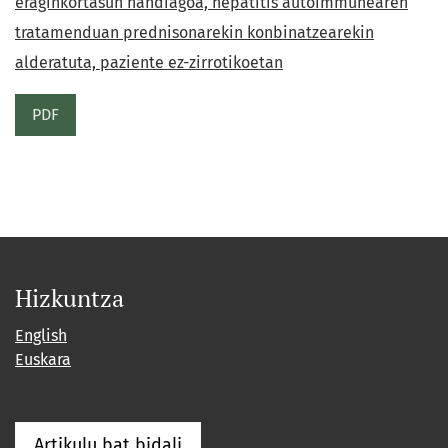
eraginkortasun handiagoa, hepatitis autoimmunearen
tratamenduan prednisonarekin konbinatzearekin
alderatuta, paziente ez-zirrotikoetan
PDF
Hizkuntza
English
Euskara
Artikulu bat bidali