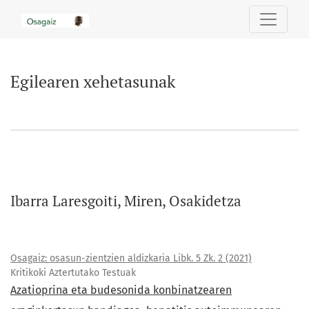
Egilearen xehetasunak
Egilearen xehetasunak
Ibarra Laresgoiti, Miren, Osakidetza
Osagaiz: osasun-zientzien aldizkaria Libk. 5 Zk. 2 (2021)
Kritikoki Aztertutako Testuak
Azatioprina eta budesonida konbinatzearen